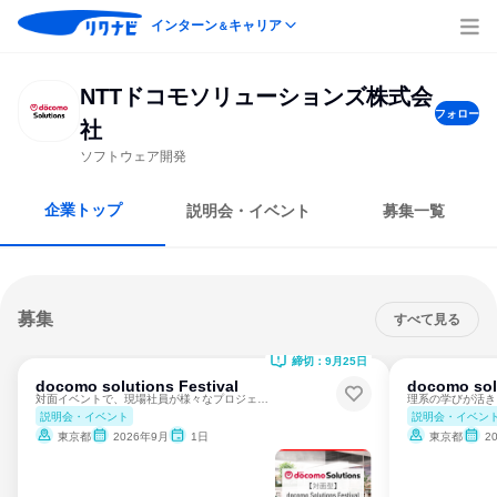
インターン
キャリア
＆
NTTドコモソリューションズ株式会
フォロー
社
ソフトウェア開発
企業トップ
説明会・イベント
募集一覧
募集
すべて見る
締切：9月25日
docomo solutions Festival
docomo solu
対面イベントで、現場社員が様々なプロジェクト・商材をご紹介！
説明会・イベント
説明会・イベン
東京都
2026年9月
1日
東京都
2