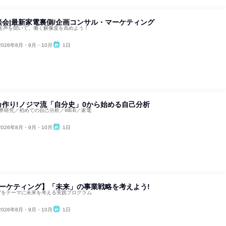
会|最新家電裏側/企画コンサル・マーケティング
生声を聞いて、働く解像度を高めよう！
2026年8月・9月・10月
1日
カ作り!ノジマ流「自分史」0から始める自己分析
業界研究／初めての自己分析／WEB／家電
2026年8月・9月・10月
1日
マーケティング】「未来」の事業戦略を考えよう!
に”をテーマに未来を考える実践プログラム
2026年8月・9月・10月
1日