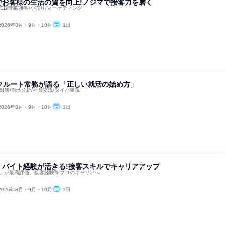
でお客様の生活の質を向上!ノジマで接客力を磨く
WEB開催/接客/小売り/マーケティング
2026年8月・9月・10月
1日
リクルート常務が語る「正しい就活の始め方」
対策/自己分析/社員交流/タイパ重視
2026年8月・9月・10月
1日
】バイト経験が活きる!接客スキルでキャリアアップ
う」が最高評価。接客経験をプロのキャリアへ
2026年8月・9月・10月
1日