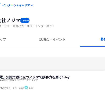
インターン
キャリア
＆
会社ノジマ
フォロー
サービス・家電小売・通信・インターネット
募
ップ
説明会・イベント
電」知識で役に立つノジマで接客力を磨く1day
WEB開催/接客/小売り/マーケティング
2026年8月・9月・10月
1日