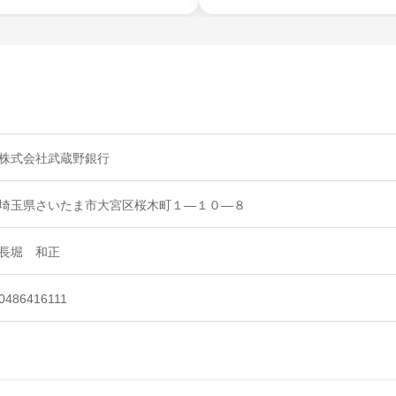
株式会社武蔵野銀行
埼玉県さいたま市大宮区桜木町１―１０―８
長堀 和正
0486416111