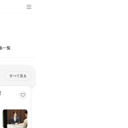
集一覧
すべて見る
実
【大宮開催】武蔵野銀行~個人・
法人営業体験~
埼玉県
2025年6月
1日