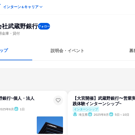
インターン
キャリア
＆
会社武蔵野銀行
フォロー
用金庫・貸付
ップ
説明会・イベント
募
野銀行~個人・法人
【大宮開催】武蔵野銀行〜営業
践体験インターンシップ~
インターンシップ
2025年6月
1日
埼玉県
2025年8月
5日～10日