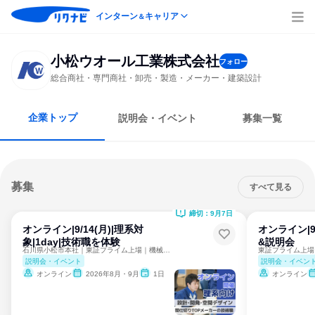
インターン
キャリア
＆
小松ウオール工業株式会社
フォロー
総合商社・専門商社・卸売・製造・メーカー・建築設計
企業トップ
説明会・イベント
募集一覧
募集
すべて見る
締切：9月7日
オンライン|9/14(月)|理系対
オンライン|9
象|1day|技術職を体験
&説明会
石川県小松市本社｜東証プライム上場｜機械、電気も歓迎！
説明会・イベント
説明会・イベン
オンライン
2026年8月・9月
1日
オンライン