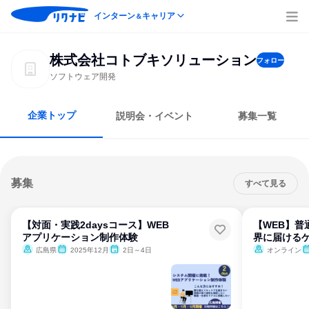
インターン
キャリア
＆
株式会社コトブキソリューション
フォロー
ソフトウェア開発
企業トップ
説明会・イベント
募集一覧
募集
すべて見る
【対面・実践2daysコース】WEB
【WEB】普
アプリケーション制作体験
界に届ける
広島県
2025年12月
2日～4日
オンライン