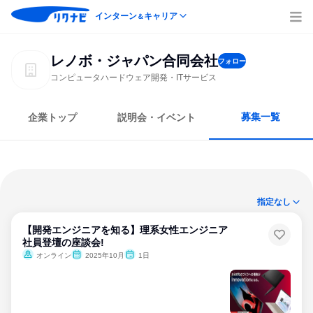
インターン
キャリア
＆
レノボ・ジャパン合同会社
フォロー
コンピュータハードウェア開発・ITサービス
募集一覧
企業トップ
説明会・イベント
指定なし
【開発エンジニアを知る】理系女性エンジニア
社員登壇の座談会!
オンライン
2025年10月
1日