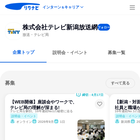
インターン
キャリア
＆
株式会社テレビ新潟放送網
フォロー
放送・テレビ局
企業トップ
説明会・イベント
募集一覧
募集
すべて見る
締切：8月17日
【WEB開催】座談会やワークで、
【新潟・対面
テレビ局の理解が深まる!
社員と職場が
テレビ局を解剖。16年連続No1の秘密に迫る
説明会・イベント
説明会・イベン
オンライン
2026年9月
1日
新潟県
2