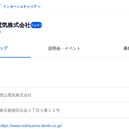
インターン
キャリア
＆
電気株式会社
フォロー
木
ップ
説明会・イベント
募
西山電気株式会社
東京都港区白金２丁目５番１２号
https://www.nishiyama-denki.co.jp/