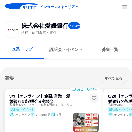
インターン
キャリア
＆
株式会社愛媛銀行
フォロー
銀行・信用金庫・貸付
企業トップ
説明会・イベント
募集一覧
募集
すべて見る
締切：8月17日
9/9【オンライン】金融/営業 愛
8/28【オ
媛銀行の説明会&座談会
媛銀行の説
私服参加OK！／どこでも参加可能！／キャリア支援制度充実✨
説明会・イベント
説明会・イベン
オンライン
2026年9月
1日
オンライン