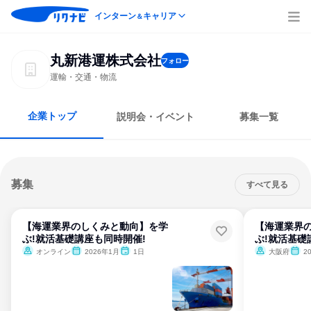
インターン
キャリア
＆
丸新港運株式会社
フォロー
運輸・交通・物流
企業トップ
説明会・イベント
募集一覧
募集
すべて見る
【海運業界のしくみと動向】を学
【海運業界
ぶ!就活基礎講座も同時開催!
ぶ!就活基礎
オンライン
2026年1月
1日
大阪府
2