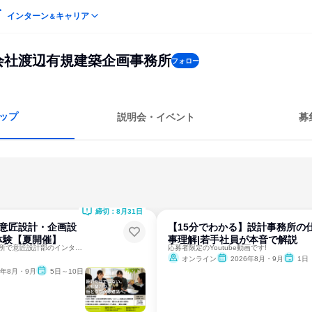
インターン
キャリア
＆
会社渡辺有規建築企画事務所
フォロー
ップ
説明会・イベント
募
締切：8月31日
S:意匠設計・企画設
【15分でわかる】設計事務所の
体験【夏開催】
事理解|若手社員が本音で解説
40名規模の設計事務所で意匠設計部のインターンシップに参加！
応募者限定のYoutube動画です!
オンライン
2026年8月・9月
1日
6年8月・9月
5日～10日