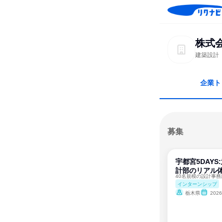
株式
建築設計
企業ト
募集
宇都宮5DAY
計部のリアル
インターンシップ
栃木県
202