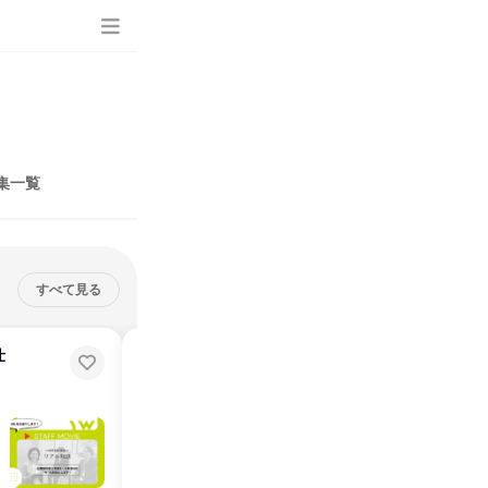
集一覧
すべて見る
仕
【設計志望必見】案件数2000件
超!組織系意匠設計事務所とは
＊40人規模設計事務所の姿！お伝えします。
説明会・イベント
オンライン
2026年8月・9月
1日