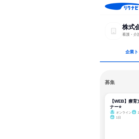
株式
看護・介
企業ト
募集
【WEB】療育
ナー⭐
オンライン
2
1日