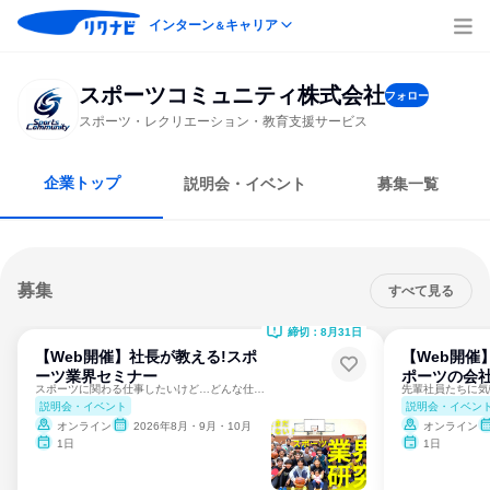
インターン
キャリア
＆
スポーツコミュニティ株式会社
フォロー
スポーツ・レクリエーション・教育支援サービス
企業トップ
説明会・イベント
募集一覧
募集
すべて見る
締切：8月31日
【Web開催】社長が教える!スポ
【Web開催
ーツ業界セミナー
ポーツの会社
スポーツに関わる仕事したいけど…どんな仕事があるんだろう？
説明会・イベント
説明会・イベン
オンライン
2026年8月・9月・10月
オンライン
1日
1日