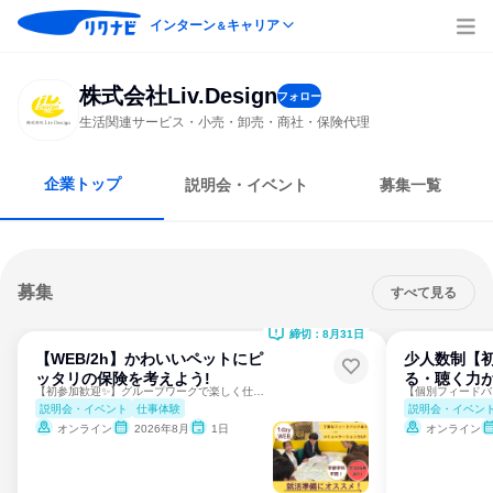
インターン
キャリア
＆
株式会社Liv.Design
フォロー
生活関連サービス・小売・卸売・商社・保険代理
企業トップ
説明会・イベント
募集一覧
募集
すべて見る
締切：8月31日
【WEB/2h】かわいいペットにピ
少人数制【
ッタリの保険を考えよう!
る・聴く力
【初参加歓迎✨】グループワークで楽しく仕事を体験！
説明会・イベント
仕事体験
説明会・イベン
オンライン
2026年8月
1日
オンライン