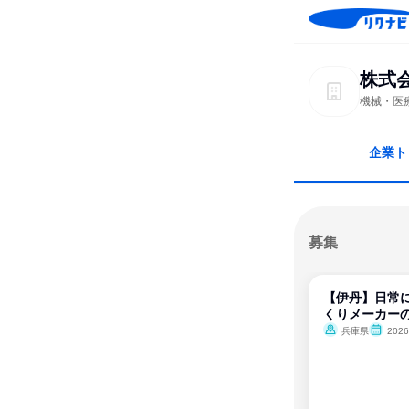
株式
機械・医
企業ト
募集
【伊丹】日常
くりメーカー
兵庫県
202