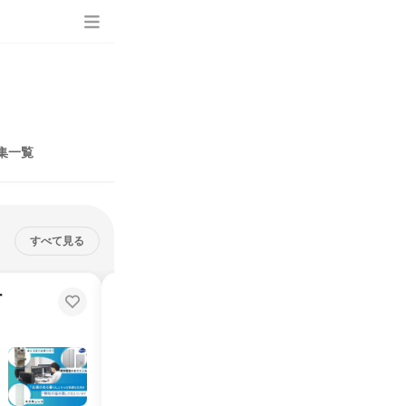
集一覧
すべて見る
ー
【伊丹市】日常に欠かせないモノ
づくりメーカー/説明会&見学会
兵庫県
2026年1月
1日