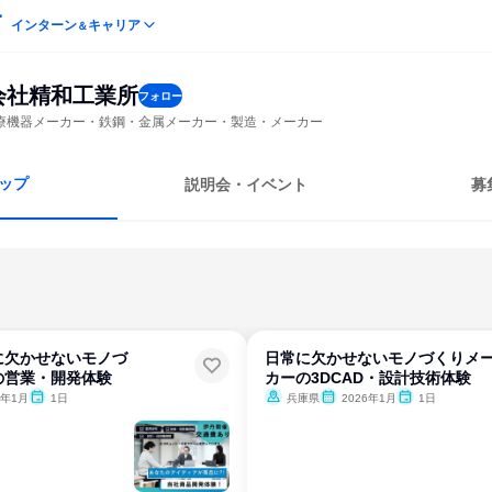
インターン
キャリア
＆
会社精和工業所
フォロー
療機器メーカー・鉄鋼・金属メーカー・製造・メーカー
ップ
説明会・イベント
募
に欠かせないモノづ
日常に欠かせないモノづくりメ
の営業・開発体験
カーの3DCAD・設計技術体験
6年1月
1日
兵庫県
2026年1月
1日