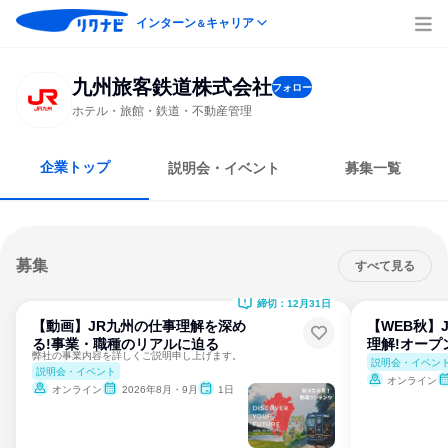
インターン
キャリア
＆
九州旅客鉄道株式会社
フォロー
ホテル・旅館・鉄道・不動産管理
企業トップ
説明会・イベント
募集一覧
募集
すべて見る
締切：12月31日
【動画】JR九州の仕事理解を深め
【WEB秋】
る!事業・職種のリアルに迫る
理解!オープ
弊社の事業内容を詳しくご説明申し上げます。
説明会・イベン
説明会・イベント
オンライン
オンライン
2026年8月・9月
1日