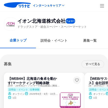
インターン
キャリア
＆
イオン北海道株式会社
フォロー
ドラッグストア・総合スーパー・スーパーマーケット
企業トップ
説明会・イベント
募集一覧
募集
すべて見る
【WEB4H】北海道の食卓を動か
【WEB/サ
す!マーケティング戦略体験
ス】会社説
28卒・29卒向け✨ バイヤーや商品開発に興味がある方必見！
説明会・イベント
仕事体験
説明会・イベン
オンライン
2026年8月・9月・10月・11月・12月、2027年1月・2月・3月
オンライン
1日
1日