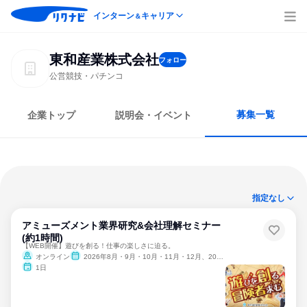
インターン
キャリア
＆
東和産業株式会社
フォロー
公営競技・パチンコ
募集一覧
企業トップ
説明会・イベント
指定なし
アミューズメント業界研究&会社理解セミナー
(約1時間)
【WEB開催】遊びを創る！仕事の楽しさに迫る。
オンライン
2026年8月・9月・10月・11月・12月、2027年1月・2月
1日