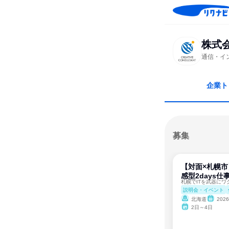
株式
通信・イ
企業ト
募集
【対面×札幌市
感型2days仕
説明会・イベント
北海道
202
2日～4日