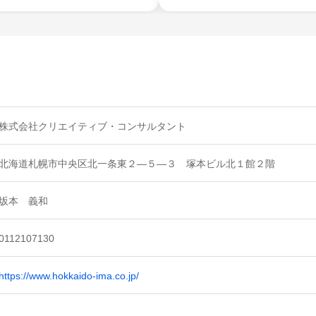
株式会社クリエイティブ・コンサルタント
北海道札幌市中央区北一条東２―５―３ 塚本ビル北１館２階
坂本 義和
0112107130
https://www.hokkaido-ima.co.jp/