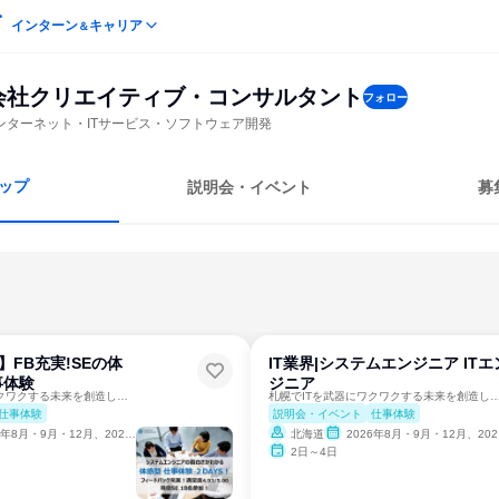
インターン
キャリア
＆
会社クリエイティブ・コンサルタント
フォロー
ンターネット・ITサービス・ソフトウェア開発
ップ
説明会・イベント
募
】FB充実!SEの体
IT業界|システムエンジニア ITエ
事体験
ジニア
札幌でITを武器にワクワクする未来を創造しよう！
札幌でITを武器にワクワクする未来を創
仕事体験
説明会・イベント
仕事体験
6年8月・9月・12月、2027年2月
北海道
2026年8月・9月・12月、2027年2月
2日～4日