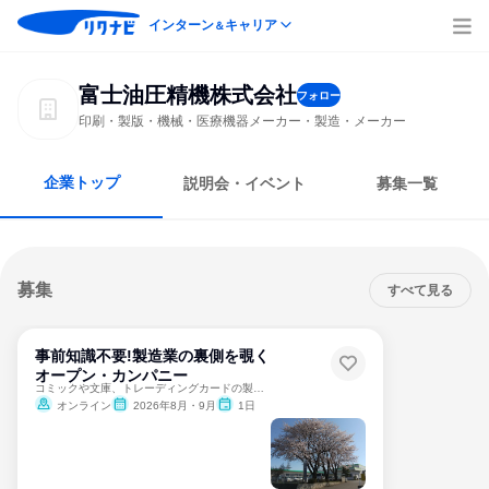
インターン
キャリア
＆
富士油圧精機株式会社
フォロー
印刷・製版・機械・医療機器メーカー・製造・メーカー
企業トップ
説明会・イベント
募集一覧
募集
すべて見る
事前知識不要!製造業の裏側を覗く
オープン・カンパニー
コミックや文庫、トレーディングカードの製造にかかわる仕事♪
オンライン
2026年8月・9月
1日