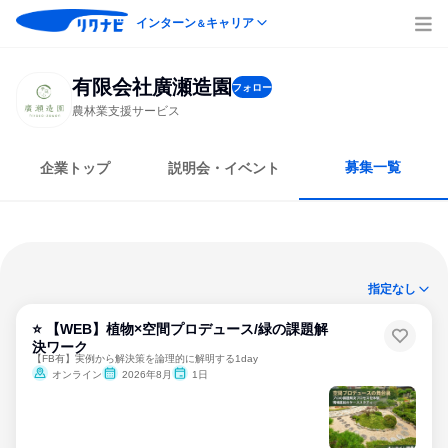
インターン
キャリア
＆
有限会社廣瀬造園
フォロー
農林業支援サービス
募集一覧
企業トップ
説明会・イベント
指定なし
⭐ 【WEB】植物×空間プロデュース/緑の課題解
決ワーク
【FB有】実例から解決策を論理的に解明する1day
オンライン
2026年8月
1日