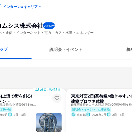
インターン
キャリア
＆
コムシス株式会社
フォロー
木・通信・インターネット・電力・ガス・水道・エネルギー
ップ
説明会・イベント
募
締切：8月21日
s|上流で街を創る!
東京対面2日|高待遇×働きやすい!
メント
建築プロマネ体験
建築専攻限定コース/現場見学/交通費全額支給/宿泊無料
建築
仕事体験
説明会・イベント
仕事体験
6年9月
2日～4日
東京都
2026年9月
2日～4日