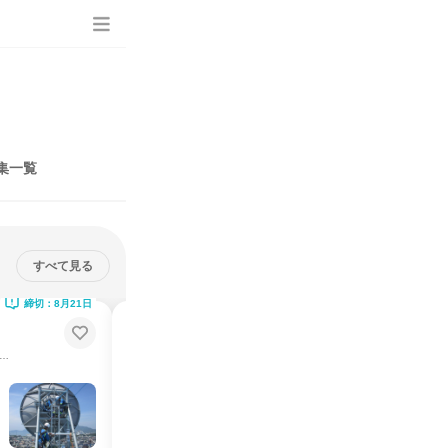
集一覧
すべて見る
締切：8月21日
締切：8月21日
東京2days|高度通信を支える構造
設計とプロマネ体験
専攻限定コース/現場見学/交通費全額支給/宿泊無料
建築専攻限定コース/現場見学/交通費全額支給/宿泊無料
説明会・イベント
仕事体験
東京都
2026年9月
2日～4日