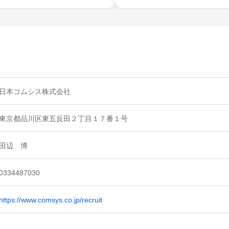
日本コムシス株式会社
東京都品川区東五反田２丁目１７番１号
田辺 博
0334487030
https://www.comsys.co.jp/recruit