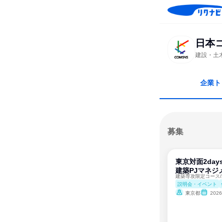
日本
建設・土
企業ト
募集
東京対面2day
建築PJマネジ
説明会・イベント
東京都
202