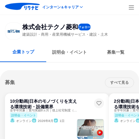
インターン
キャリア
＆
株式会社テクノ菱和
フォロー
建築設計・商用・産業用機械サービス・建設・土木
企業トップ
説明会・イベント
募集一覧
募集
すべて見る
10分動画|日本のモノづくりを支え
2分動画|日
る環境技術・設備業界
る環境技術
全学年対象｜賞与実績8ヵ月｜借上社宅制度（自己負担5千円）
説明会・イベント
説明会・イベン
オンライン
2026年8月
1日
オンライン