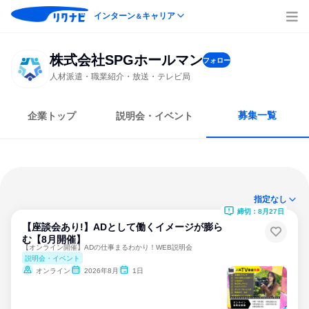
インターン
キャリア
＆
株式会社SPGホールマン
フォロー
人材派遣・職業紹介・放送・テレビ局
募集一覧
企業トップ
説明会・イベント
指定なし
締切：8月27日
【座談会あり!】ADとして働くイメージが膨ら
む【8月開催】
【オンライン開催】ADの仕事まるわかり！WEB説明会
説明会・イベント
オンライン
2026年8月
1日