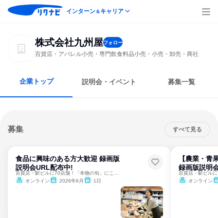
インターン
キャリア
＆
株式会社九州屋
フォロー
百貨店・アパレル小売・専門飲食料品小売・小売・卸売・商社
企業トップ
説明会・イベント
募集一覧
募集
すべて見る
食品に興味のある方大歓迎 録画版
【農業・青
説明会URL配布中!
録画版説明会
百貨店・駅ビルに70店舗！「本物の旬」にこだわる青果専門店
オンライン
2026年6月
1日
オンライン