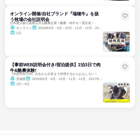
オンライン開催/自社ブランド『瑞穂牛』を扱
う牧場の会社説明会
日本最大級の規模を誇る酪農企業！酪農・肉牛を一貫生産！
オンライン
2026年8月・9月・10月・11月・12月、2027年1月
1日
【事前WEB説明会付き/宿泊提供】2泊3日で肉
牛&酪農体験!
《学部学科不問》出生から出荷まで管理するからおもしろい！
茨城県
2026年8月・9月・10月・11月・12月、2027年1月
2日～4日