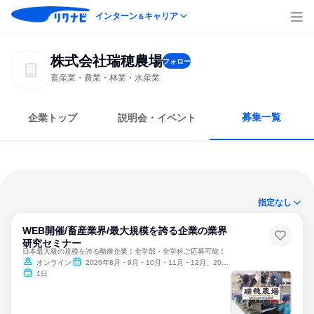
インターン
キャリア
＆
株式会社瑞穂農場
フォロー
畜産業・農業・林業・水産業
募集一覧
企業トップ
説明会・イベント
指定なし
WEB開催/畜産業界/最大規模を誇る企業の業界
研究セミナー
日本最大級の規模を誇る酪農企業！全学部・全学科ご応募可能！
オンライン
2026年8月・9月・10月・11月・12月、2027年1月
1日