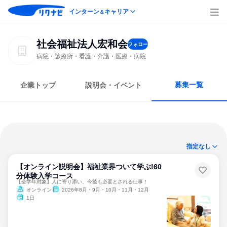
インターン
キャリア
＆
社会福祉法人宏和会
フォロー
病院・診療所・看護・介護・医療・病院
募集一覧
企業トップ
説明会・イベント
指定なし
【オンライン説明会】福祉業界ついて学ぶ!60
分体験入学コース
【全学年対象】人に寄り添い、今後も必要とされる仕事！
オンライン
2026年8月・9月・10月・11月・12月
1日