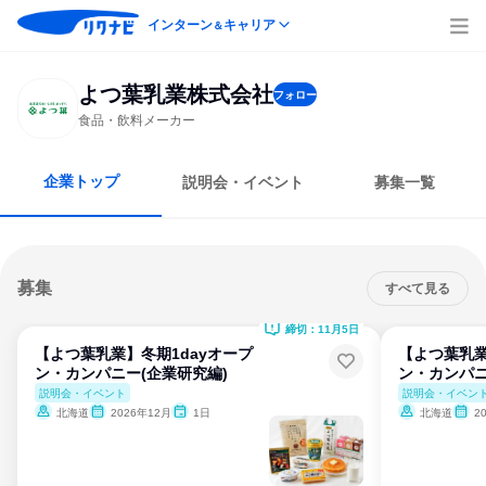
インターン
キャリア
＆
よつ葉乳業株式会社
フォロー
食品・飲料メーカー
企業トップ
説明会・イベント
募集一覧
募集
すべて見る
締切：11月5日
【よつ葉乳業】冬期1dayオープ
【よつ葉乳業
ン・カンパニー(企業研究編)
ン・カンパニ
説明会・イベント
説明会・イベン
北海道
2026年12月
1日
北海道
2