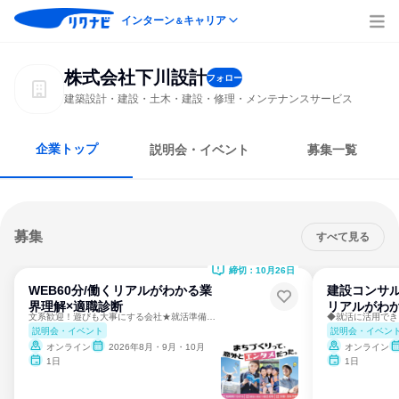
インターン
キャリア
＆
株式会社下川設計
フォロー
建築設計・建設・土木・建設・修理・メンテナンスサービス
企業トップ
説明会・イベント
募集一覧
募集
すべて見る
締切：10月26日
WEB60分/働くリアルがわかる業
建設コンサ
界理解×適職診断
リアルがわか
文系歓迎！遊びも大事にする会社★就活準備にもぜひ
◆就活に活用でき
説明会・イベント
説明会・イベン
オンライン
2026年8月・9月・10月
オンライン
1日
1日