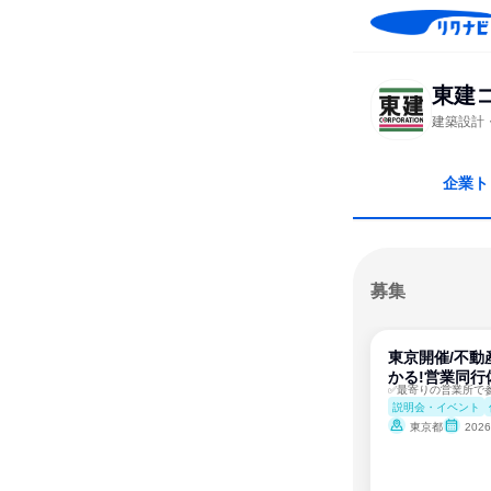
東建
建築設計
企業ト
募集
東京開催/不動
かる!営業同行
説明会・イベント
東京都
202