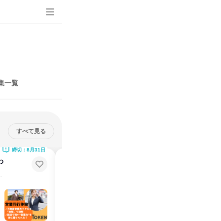
集一覧
すべて見る
締切：8月31日
締切：8月21日
わ
8月26日/大阪 建築施工管理の仕
事体験|工程作成と配置検討
費一律支給✅先輩に密着！
✨特別フロー案内あり！現場の動画・図面とワークでリアルを体感
説明会・イベント
仕事体験
大阪府
2026年8月
1日