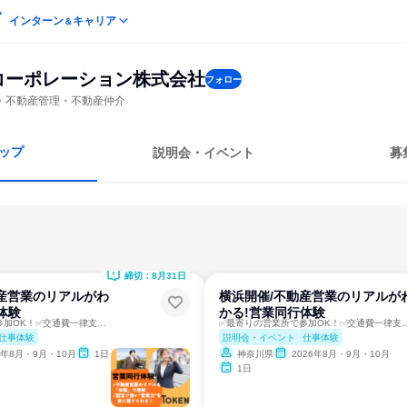
インターン
キャリア
＆
コーポレーション株式会社
フォロー
・不動産管理・不動産仲介
ップ
説明会・イベント
募
締切：8月31日
産営業のリアルがわ
横浜開催/不動産営業のリアルが
体験
かる!営業同行体験
✅最寄りの営業所で参加OK！✅交通費一律支給✅先輩に密着！
✅最寄りの営業所で参加OK！✅交通
仕事体験
説明会・イベント
仕事体験
6年8月・9月・10月
1日
神奈川県
2026年8月・9月・10月
1日