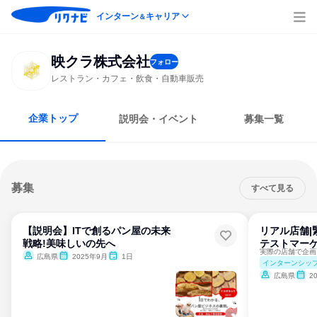
インターン
キャリア
＆
映クラ株式会社
フォロー
レストラン・カフェ・飲食・自動車販売
企業トップ
説明会・イベント
募集一覧
募集
すべて見る
【説明会】ITで創るパン屋の未来
リアル店舗|
戦略!美味しいの先へ
テストマーケ
広島県
2025年9月
1日
インターンシッ
広島県
2