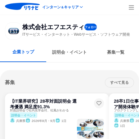
インターン
キャリア
＆
株式会社エフエスティ
フォロー
ITサービス・インターネット・Webサービス・ソフトウェア開発
企業トップ
説明会・イベント
募集一覧
募集
すべて見る
【IT業界研究】28卒対面説明会 選
28卒1日仕
考優遇 満足度91.3%
ア開発体験/P
対面説明会で社内見学会付、社風がわかる
説明会・イベント
説明会・イベン
兵庫県
2026年8月・9月
1日
兵庫県
2
1日