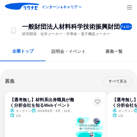
インターン
キャリア
＆
一般財団法人材料科学技術振興財団
フォロー
研究開発・化学メーカー・半導体・電子機器メーカー
企業トップ
説明会・イベント
募集一覧
募集
すべて見る
【選考無し】材料系出身職員が働
【選考無し
く分析会社を知るWebイベント
く分析会社を
オンライン
2026年8月・9月・10月・11月・12月
オンライン
1日
1日