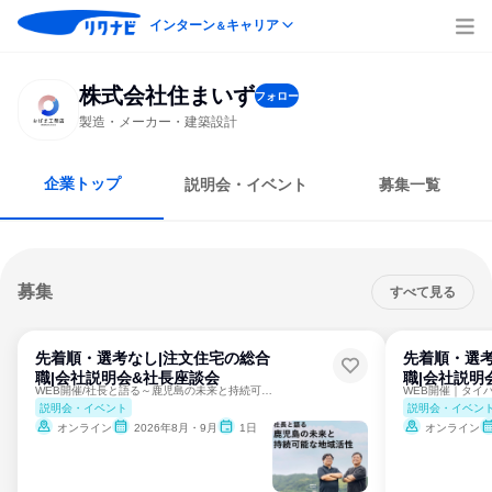
インターン
キャリア
＆
株式会社住まいず
フォロー
製造・メーカー・建築設計
企業トップ
説明会・イベント
募集一覧
募集
すべて見る
先着順・選考なし|注文住宅の総合
先着順・選考
職|会社説明会&社長座談会
職|会社説明
WEB開催/社長と語る～鹿児島の未来と持続可能な地域活性～
説明会・イベント
説明会・イベン
オンライン
2026年8月・9月
1日
オンライン