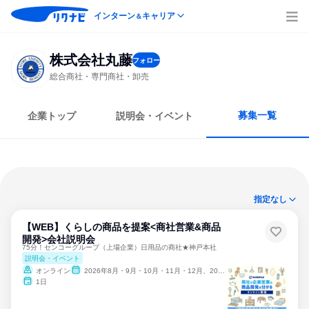
インターン
キャリア
＆
株式会社丸藤
フォロー
総合商社・専門商社・卸売
募集一覧
企業トップ
説明会・イベント
指定なし
【WEB】くらしの商品を提案<商社営業&商品
開発>会社説明会
75分！センコーグループ（上場企業）日用品の商社★神戸本社
説明会・イベント
オンライン
2026年8月・9月・10月・11月・12月、2027年1月
1日