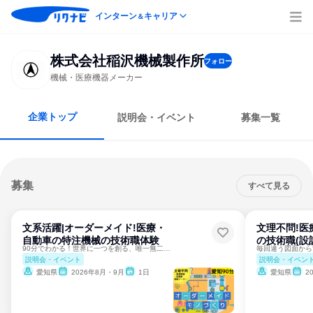
インターン
キャリア
＆
株式会社稲沢機械製作所
フォロー
機械・医療機器メーカー
企業トップ
説明会・イベント
募集一覧
募集
すべて見る
文系活躍|オーダーメイド!医療・
文理不問!医
自動車の特注機械の技術職体験
の技術職(設
90分でわかる！世界に一つを創る、唯一無二のモノづくりとは
説明会・イベント
説明会・イベン
愛知県
2026年8月・9月
1日
愛知県
2