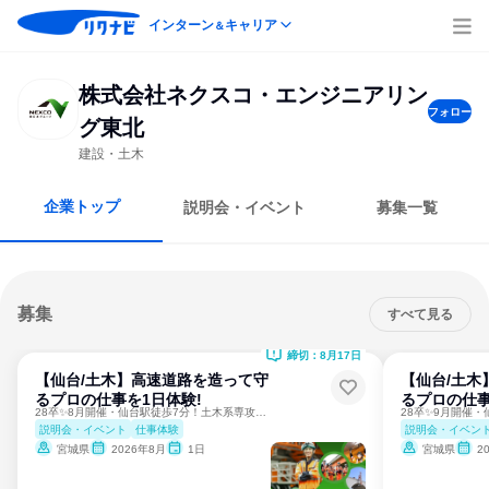
インターン
キャリア
＆
株式会社ネクスコ・エンジニアリン
フォロー
グ東北
建設・土木
企業トップ
説明会・イベント
募集一覧
募集
すべて見る
締切：8月17日
【仙台/土木】高速道路を造って守
【仙台/土木
るプロの仕事を1日体験!
るプロの仕事
28卒✨8月開催・仙台駅徒歩7分！土木系専攻の方必見コース！
説明会・イベント
仕事体験
説明会・イベン
宮城県
2026年8月
1日
宮城県
2