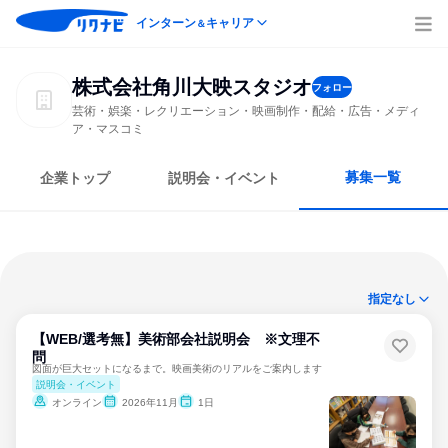
インターン
キャリア
＆
株式会社角川大映スタジオ
フォロー
芸術・娯楽・レクリエーション・映画制作・配給・広告・メディ
ア・マスコミ
募集一覧
企業トップ
説明会・イベント
指定なし
【WEB/選考無】美術部会社説明会 ※文理不
問
図面が巨大セットになるまで。映画美術のリアルをご案内します
説明会・イベント
オンライン
2026年11月
1日