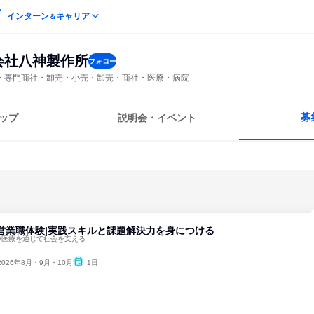
インターン
キャリア
＆
会社八神製作所
フォロー
・専門商社・卸売・小売・卸売・商社・医療・病院
募
ップ
説明会・イベント
営業職体験|実践スキルと課題解決力を身につける
0年/医療を通じて社会を支える
2026年8月・9月・10月
1日