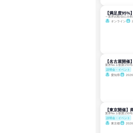
【満足度95%
～業界比較/自己分析
オンライン
【名古屋開催
業界No.1/創業15
説明会・イベント
愛知県
202
【東京開催】
業界No.1/創業15
説明会・イベント
東京都
202