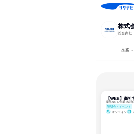
株式
総合商社
企業ト
【WEB】商社
業界No.1/創業15
説明会・イベント
オンライン