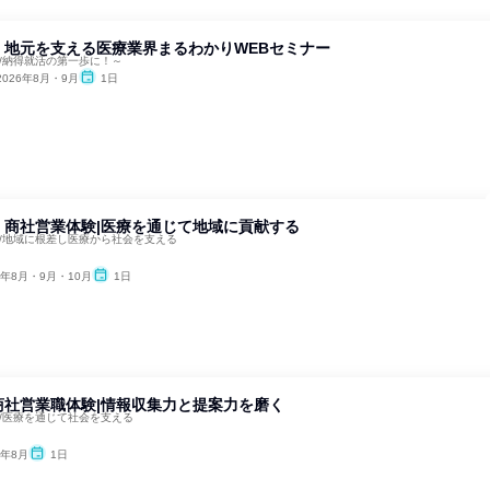
】地元を支える医療業界まるわかりWEBセミナー
/納得就活の第一歩に！～
2026年8月・9月
1日
】商社営業体験|医療を通じて地域に貢献する
0年/地域に根差し医療から社会を支える
6年8月・9月・10月
1日
商社営業職体験|情報収集力と提案力を磨く
0年/医療を通じて社会を支える
6年8月
1日