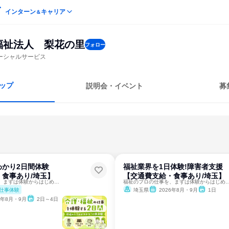
インターン
キャリア
＆
福祉法人 梨花の里
フォロー
ーシャルサービス
ップ
説明会・イベント
募
わかり2日間体験
福祉業界を1日体験!障害者支援
食事あり/埼玉】
【交通費支給・食事あり/埼玉】
福祉のプロの仕事を、まずは体験からはじめよう！
福祉のプロの仕事を、まずは体験か
仕事体験
埼玉県
2026年8月・9月
1日
6年8月・9月
2日～4日