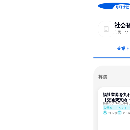
社会
市民・ソ
企業ト
募集
福祉業界を丸
【交通費支給・
説明会・イベント
埼玉県
202