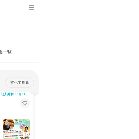
集一覧
すべて見る
締切：8月31日
28卒向け 奨学金返済支援有 ホテ
ルのお仕事が分かる説明会
ます！
知識ゼロでOK！宿泊業界丸わかり＆人事の就活アドバイスあり！
説明会・イベント
オンライン
2026年8月・9月
1日