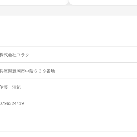
株式会社ユラク
兵庫県豊岡市中陰６３９番地
伊藤 清範
0796324419