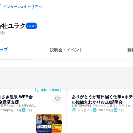
インターン
キャリア
＆
会社ユラク
フォロー
旅館
ップ
説明会・イベント
募
締切：9月30日
さき温泉 WEB会
ありがとうが毎日届く仕事⭐ホテ
金返済支援
ル旅館丸わかりWEB説明会
知識ゼロでOK！宿泊業界丸わかり＆人事の就活アドバイスあり！
1.5時間★WEBでサクっとご参加いただけ
2026年8月・9月
1日
オンライン
2026年8月
1日