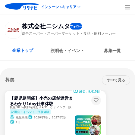
インターン
キャリア
＆
株式会社ニシムタ
フォロー
総合スーパー・スーパーマーケット・食品・飲料メーカー
企業トップ
説明会・イベント
募集一覧
募集
すべて見る
締切：8月15日
【鹿児島開催】小売の店舗運営ま
るわかり1day仕事体験
私服OK＆参加特典あり★マーケティング・販売戦略・企画を学ぶ
説明会・イベント
仕事体験
鹿児島県
2026年8月、2027年2月
1日