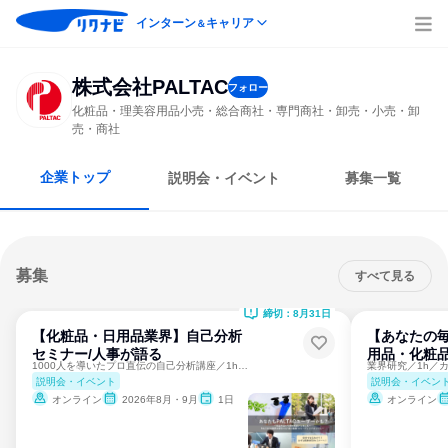
インターン
キャリア
＆
株式会社PALTAC
フォロー
化粧品・理美容用品小売・総合商社・専門商社・卸売・小売・卸
売・商社
企業トップ
説明会・イベント
募集一覧
募集
すべて見る
締切：8月31日
【化粧品・日用品業界】自己分析
【あなたの
セミナー/人事が語る
用品・化粧
1000人を導いたプロ直伝の自己分析講座／1h完結／業界研究
業界研究／1h／
説明会・イベント
説明会・イベン
オンライン
2026年8月・9月
1日
オンライン