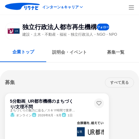
インターン
キャリア
＆
独立行政法人都市再生機構
フォロー
建設・土木・不動産・福祉・独立行政法人・NGO・NPO
企業トップ
説明会・イベント
募集一覧
募集
すべて見る
5分動画_UR都市機構のまちづく
り/文理不問
まちづくりの魅力に迫る／スキマ時間で業界研究
オンライン
2026年8月・9月
1日