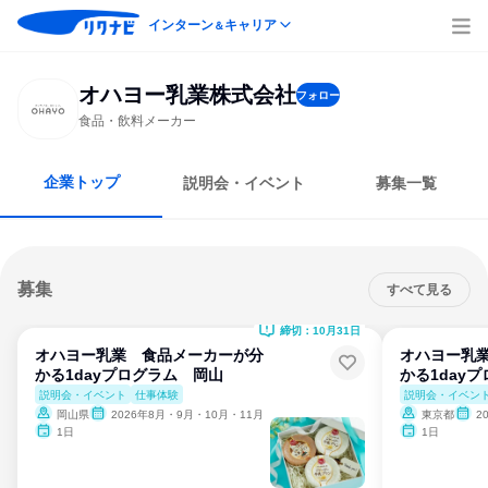
インターン
キャリア
＆
オハヨー乳業株式会社
フォロー
食品・飲料メーカー
企業トップ
説明会・イベント
募集一覧
募集
すべて見る
締切：10月31日
オハヨー乳業 食品メーカーが分
オハヨー乳
かる1dayプログラム 岡山
かる1day
説明会・イベント
仕事体験
説明会・イベン
岡山県
2026年8月・9月・10月・11月
東京都
2
1日
1日