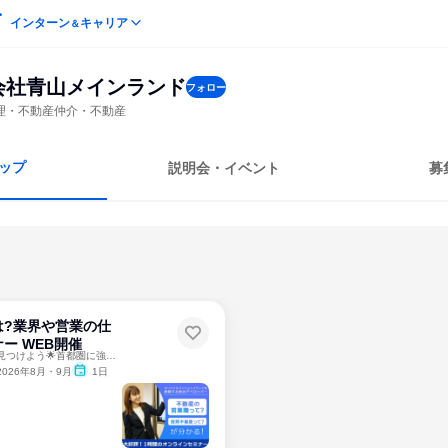
インターン
キャリア
＆
会社青山メインランド
フォロー
理・不動産仲介・不動産
ップ
説明会・イベント
募
は?業界や営業の仕
ー WEB開催
🌟成長できる仕事を見つけよう🌟首都圏に強い投資不動産企業
2026年8月・9月
1日