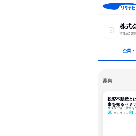
株式
不動産管
企業ト
募集
投資不動産と
事を知るセミナ
オンライン