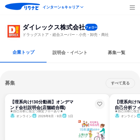
インターン
キャリア
＆
ダイレックス株式会社
フォロー
ドラッグストア・総合スーパー・小売・卸売・商社
企業トップ
説明会・イベント
募集一覧
募集
すべて見る
【理系向け!30分動画】オンデマ
【理系向け!
ンド会社説明会(店舗総合職)
自己分析フ
★自己分析に役立つ限定フローあり★
★自己分析に役立
オンライン
2026年8月・9月
1日
オンライン