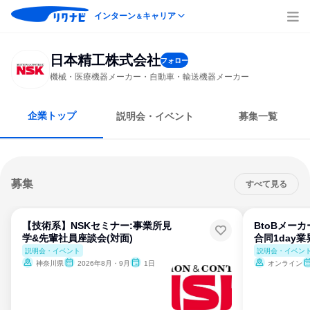
インターン
キャリア
＆
日本精工株式会社
フォロー
機械・医療機器メーカー・自動車・輸送機器メーカー
企業トップ
説明会・イベント
募集一覧
募集
すべて見る
【技術系】NSKセミナー:事業所見
BtoBメー
学&先輩社員座談会(対面)
合同1day
説明会・イベント
説明会・イベン
神奈川県
2026年8月・9月
1日
オンライン