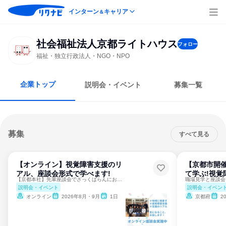
インターン
キャリア
＆
社会福祉法人京都ライトハウス
フォロー
福祉・独立行政法人・NGO・NPO
企業トップ
説明会・イベント
募集一覧
募集
すべて見る
【オンライン】視覚障害支援のリ
【京都市開
アル、座談会形式で学べます!
て学ぶ!視覚
【京都本社】先輩座談会でざっくばらんにお話しましょう！
職場見学と座談会
説明会・イベント
説明会・イベン
オンライン
2026年8月・9月
1日
京都府
2