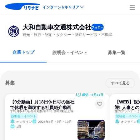
インターン
キャリア
＆
大和自動車交通株式会社
フォロー
観光・旅行・宿泊・タクシー・送迎サービス・不動産
企業トップ
説明会・イベント
募集一覧
募集
すべて見る
締切：8月31日
【9分動画】月18日休日可の当社
【WEB】観
で休暇を満喫する社員紹介動画
迎! 人事と
平均月収43万/都内勤務/月18日休可/東証上場で働くなら！
説明会・イベント
説明会・イベン
オンライン
2026年8月・9月・10月
オンライン
1日